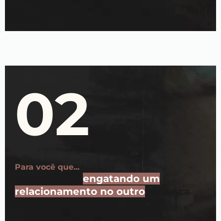
02
Para você que...
está sempre
engatando um
relacionamento no outro
e nunca
fica sozinha.