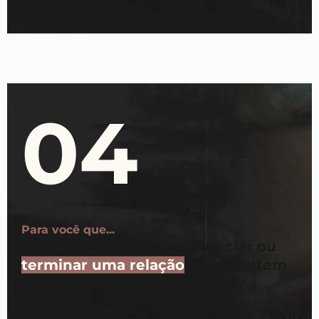
04
Para você que...
está pensando em se divorciar ou
terminar uma relação
mas não tem
certeza.