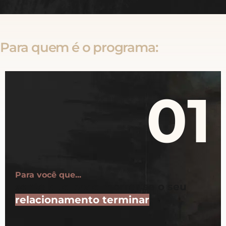
Para quem é o programa:
01
Para você que...
sente que pode morrer se o seu
relacionamento terminar
.