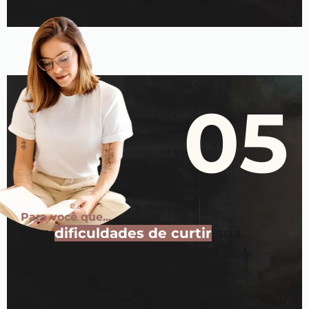
05
Para você que...
tem
dificuldades de curtir
sua
própria companhia e fazer
programas sem seu parceiro.