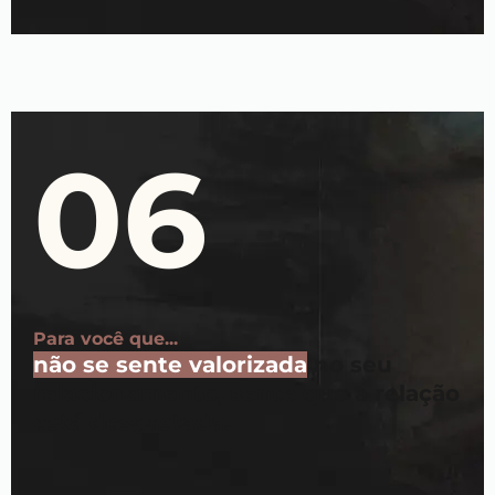
06
Para você que...
não se sente valorizada
no seu
relacionamento, sente que a relação
está desgastada.